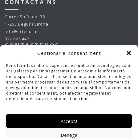
CONTACTA’NS
Carrer Sa Roda, 38
17255 Begur (Girona)
info@ectem.cat
972 623 447
CONTACTENOS
Gestionar el consentiment
Carrer Sa Roda, 38
Per oferir les millors experiències, utilitzem tecnologies com
17255 Begur (Girona)
ara galetes per emmagatzemar i/o accedir a la informació
info@ectem.cat
del dispositiu. Donar el consentiment a aquestes tecnologies
ens permetrà processar dades com ara el comportament de
972 623 447
navegació o identificadors únics en aquest lloc. No consentir
CONTACT US
o retirar el consentiment, pot afectar negativament
determinades característiques i funcions.
Carrer Sa Roda, 38
17255 Begur (Girona)
info@ectem.cat
Accepta
972 623 447
Denega