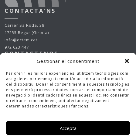
CONTACTA’NS
Carrer Sa Roda, 38
17255 Begur (Girona)
info@ectem.cat
972 623 447
CONTACTENOS
Gestionar el consentiment
Carrer Sa Roda, 38
Per oferir les millors experiències, utilitzem tecnologies com
17255 Begur (Girona)
ara galetes per emmagatzemar i/o accedir a la informació
info@ectem.cat
del dispositiu. Donar el consentiment a aquestes tecnologies
972 623 447
ens permetrà processar dades com ara el comportament de
CONTACT US
navegació o identificadors únics en aquest lloc. No consentir
o retirar el consentiment, pot afectar negativament
determinades característiques i funcions.
Carrer Sa Roda, 38
17255 Begur (Girona)
info@ectem.cat
Accepta
972 623 447