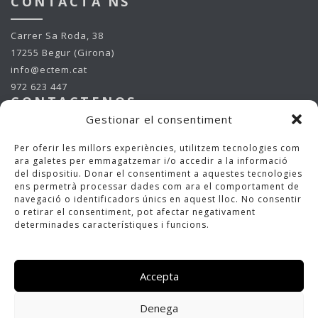
CONTACTA’NS
Carrer Sa Roda, 38
17255 Begur (Girona)
info@ectem.cat
972 623 447
CONTACTENOS
Gestionar el consentiment
Carrer Sa Roda, 38
Per oferir les millors experiències, utilitzem tecnologies com
17255 Begur (Girona)
ara galetes per emmagatzemar i/o accedir a la informació
info@ectem.cat
del dispositiu. Donar el consentiment a aquestes tecnologies
ens permetrà processar dades com ara el comportament de
972 623 447
navegació o identificadors únics en aquest lloc. No consentir
CONTACT US
o retirar el consentiment, pot afectar negativament
determinades característiques i funcions.
Carrer Sa Roda, 38
17255 Begur (Girona)
info@ectem.cat
Accepta
972 623 447
Denega