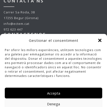
CONTACTA’NS
Carrer Sa Roda, 38
17255 Begur (Girona)
info@ectem.cat
972 623 447
CONTACTENOS
Gestionar el consentiment
Carrer Sa Roda, 38
Per oferir les millors experiències, utilitzem tecnologies com
17255 Begur (Girona)
ara galetes per emmagatzemar i/o accedir a la informació
info@ectem.cat
del dispositiu. Donar el consentiment a aquestes tecnologies
ens permetrà processar dades com ara el comportament de
972 623 447
navegació o identificadors únics en aquest lloc. No consentir
CONTACT US
o retirar el consentiment, pot afectar negativament
determinades característiques i funcions.
Carrer Sa Roda, 38
17255 Begur (Girona)
info@ectem.cat
Accepta
972 623 447
Denega